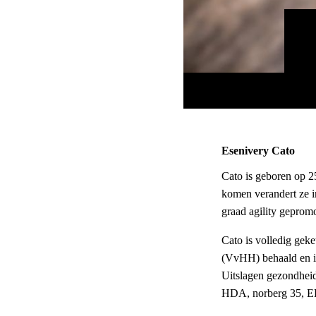
Esenivery Cato
Cato is geboren op 25
komen verandert ze in
graad agility gepromo
Cato is volledig gek
(VvHH) behaald en i
Uitslagen gezondhei
HDA, norberg 35, ED 