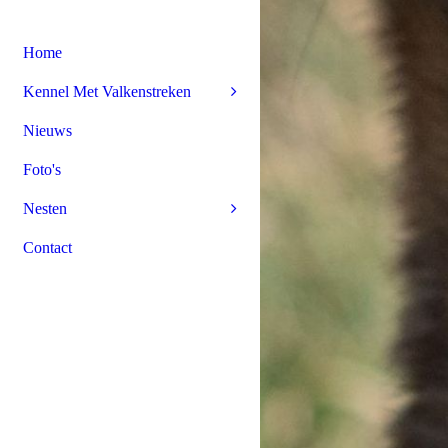
Home
Kennel Met Valkenstreken
Nieuws
Foto's
Nesten
Contact