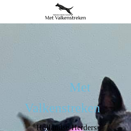
Met
Valkenstreken
Hollandse Herders